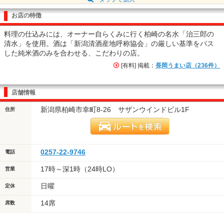
お店の特徴
料理の仕込みには、オーナー自らくみに行く柏崎の名水「治三郎の
清水」を使用。酒は「新潟清酒産地呼称協会」の厳しい基準をパス
した純米酒のみを合わせる、こだわりの店。
[有料] 掲載：
長岡うまい店（236件）
店舗情報
新潟県柏崎市幸町8-26 サザンウインドビル1F
住所
0257-22-9746
電話
17時～深1時（24時LO）
営業
日曜
定休
14席
席数