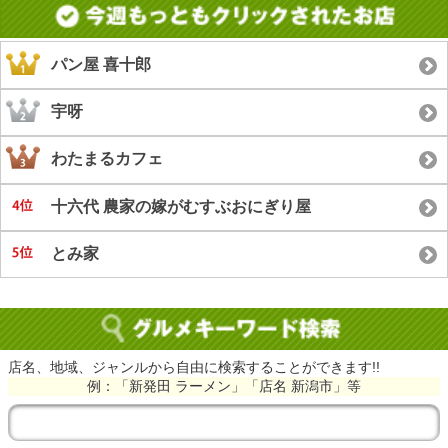
パン屋 喜十郎
宇呀
わたまるカフェ
十六代 農家の嫁がむすぶおにぎり屋
とみ家
店名、地域、ジャンルから自由に検索することができます!!
例：「新発田 ラーメン」「店名 新潟市」等