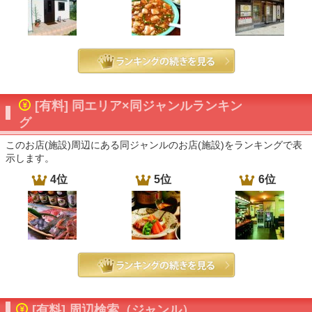
[有料] 同エリア×同ジャンルランキン
グ
このお店(施設)周辺にある同ジャンルのお店(施設)をランキングで表
示します。
4位
5位
6位
[有料] 周辺検索（ジャンル）