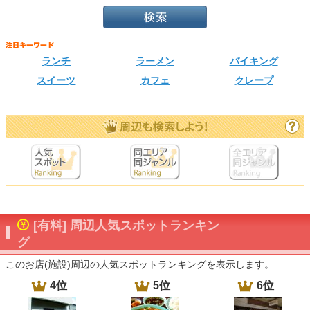
ランチ
ラーメン
バイキング
スイーツ
カフェ
クレープ
[有料] 周辺人気スポットランキン
グ
このお店(施設)周辺の人気スポットランキングを表示します。
4位
5位
6位