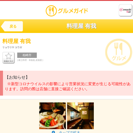
料理屋 有我
戻る
料理屋 有我
リョウリヤ ユウガ
柏崎市
[ 郷土料理・和食処,居酒屋 ]
【お知らせ】
※新型コロナウイルスの影響により営業状況に変更が生じる可能性があ
ります。訪問の際は店舗に直接ご確認ください。
タップで拡大