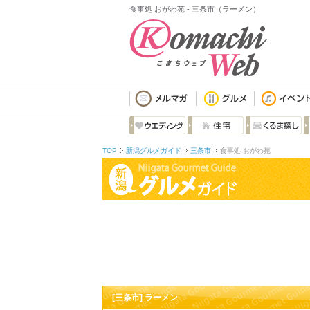
食事処 おがわ苑 - 三条市（ラーメン）
TOP
新潟グルメガイド
三条市
食事処 おがわ苑
[三条市] ラーメン