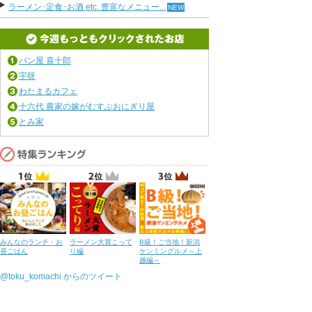
ラーメン･定食･お酒 etc. 豊富なメニュー...
パン屋 喜十郎
宇呀
わたまるカフェ
十六代 農家の嫁がむすぶおにぎり屋
とみ家
みんなのランチ・お
ラーメン大賞こって
B級！ご当地！新潟
昼ごはん
り編
ケンミングルメ～上
越編～
@toku_komachi からのツイート