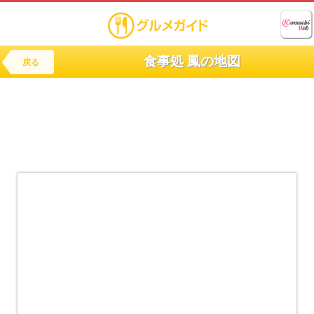
食事処 鳳の地図
戻る