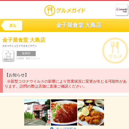
金子屋食堂 大島店
戻る
金子屋食堂 大島店
カネコヤショクドウオオシマテン
長岡市
[ 定食屋・食堂,ラーメン ]
【お知らせ】
※新型コロナウイルスの影響により営業状況に変更が生じる可能性があ
ります。訪問の際は店舗に直接ご確認ください。
タップで拡大