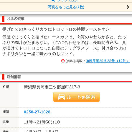
写真をもっと見る(7枚)
お店の特徴
揚げたてのさっくりカツにトロットロの特製ソースをオン
低温でじっくりと揚げたロースカツは、肉質のやわらかさと、たっ
ぷりの肉汁がたまらない。カツに合わせるのは、長時間煮込み、具
が溶けてトロトロになった自慢のデミグラスソース。付け合わせの
ナポリタンと一緒に味わうのもグッド。
[有料] 掲載：
365長岡20.5.28号（12件）
店舗情報
新潟県長岡市三ツ郷屋町317-3
住所
0258-27-1028
電話
11時～21時50分LO
営業
定休