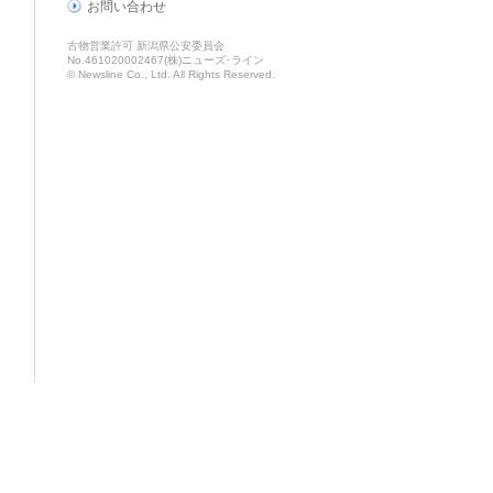
お問い合わせ
古物営業許可 新潟県公安委員会
No.461020002467(株)ニューズ･ライン
© Newsline Co., Ltd. All Rights Reserved.