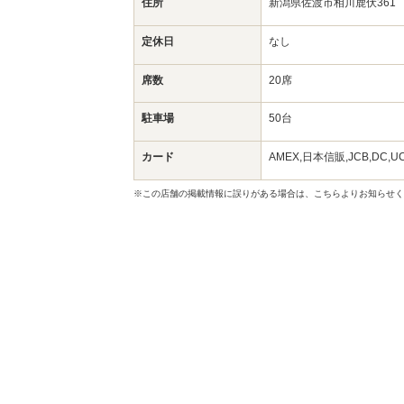
住所
新潟県佐渡市相川鹿伏36
定休日
なし
席数
20席
駐車場
50台
カード
AMEX,日本信販,JCB,DC,UC
※この店舗の掲載情報に誤りがある場合は、こちらよりお知らせく