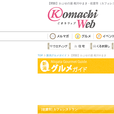
【閉館】かぶせの湯 相川やまき - 佐渡市（カフェレ
TOP
新潟グルメガイド
【閉館】かぶせの湯 相川やまき
[佐渡市] カフェレストラン