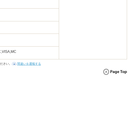
1
,VISA,MC
ださい。
間違いを通報する