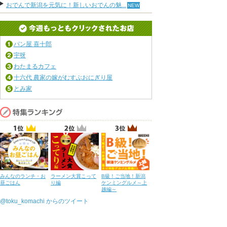
おでんで新潟を元気に！新しいおでんの魅...
パン屋 喜十郎
宇呀
わたまるカフェ
十六代 農家の嫁がむすぶおにぎり屋
とみ家
みんなのランチ・お
ラーメン大賞こって
B級！ご当地！新潟
昼ごはん
り編
ケンミングルメ～上
越編～
@toku_komachi からのツイート