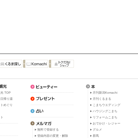
光 TOP
月刊新潟Komachi
・日帰り湯
月刊くるまる
ットめぐり
こまちウエディング
ト
ハウジングこまち
ット
リフォームこまち
おでかけ・レジャー
無料で登録する
グルメ
登録内容の変更・解除
群馬