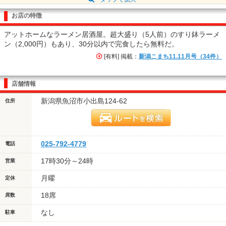
お店の特徴
アットホームなラーメン居酒屋。超大盛り（5人前）のすり鉢ラーメ
ン（2,000円）もあり、30分以内で完食したら無料だ。
[有料] 掲載：
新潟こまち11.11月号（34件）
店舗情報
新潟県魚沼市小出島124-62
住所
025-792-4779
電話
17時30分～24時
営業
月曜
定休
18席
席数
なし
駐車