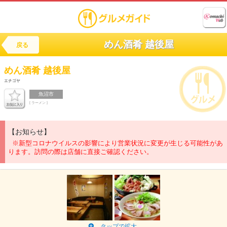
めん酒肴 越後屋
戻る
めん酒肴
越後屋
エチゴヤ
魚沼市
[ ラーメン ]
【お知らせ】
※新型コロナウイルスの影響により営業状況に変更が生じる可能性があ
ります。訪問の際は店舗に直接ご確認ください。
タップで拡大