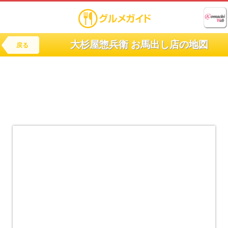
大杉屋惣兵衛 お馬出し店の地図
戻る