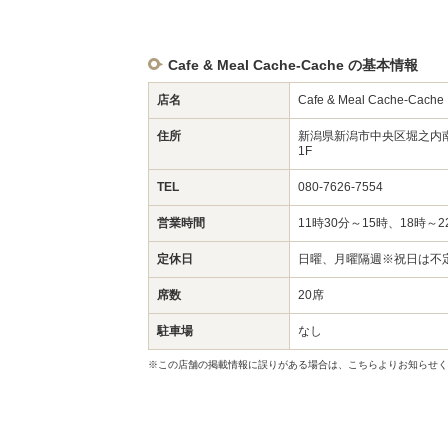
Cafe & Meal Cache-Cache の基本情報
店名
Cafe & Meal Cache-Cache
住所
新潟県新潟市中央区堀之内南
1F
TEL
080-7626-7554
営業時間
11時30分～15時、18時～2
定休日
日曜、月曜隔週※祝日は不
席数
20席
駐車場
なし
※この店舗の掲載情報に誤りがある場合は、こちらよりお知らせく