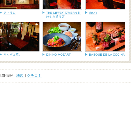
アマリロ
THE LIFFEY TAVERN Ⅲ
めい's
けやき通り店
きんぎょ草。
DINING MOZART
BASQUE DE LA COCINA
店舗情報
地図
クチコミ