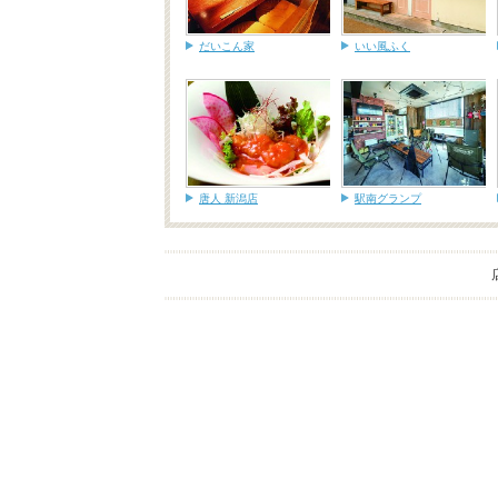
だいこん家
いい風ふく
唐人 新潟店
駅南グランプ