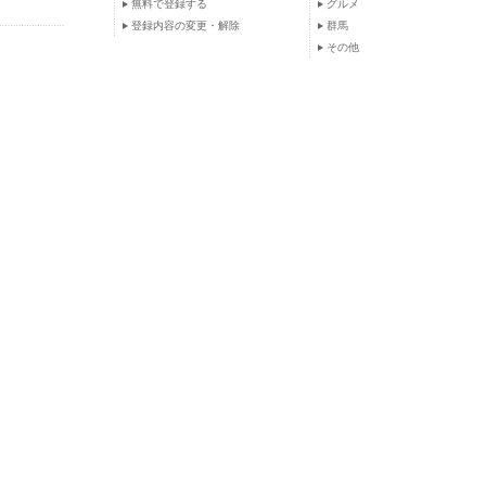
無料で登録する
グルメ
登録内容の変更・解除
群馬
その他