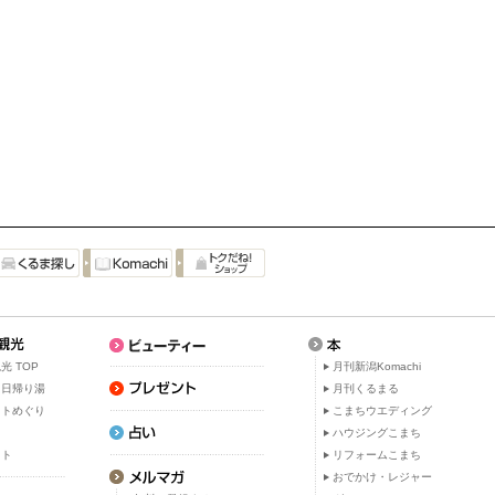
光 TOP
月刊新潟Komachi
・日帰り湯
月刊くるまる
ットめぐり
こまちウエディング
ト
ハウジングこまち
ット
リフォームこまち
おでかけ・レジャー