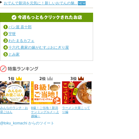
おでんで新潟を元気に！新しいおでんの魅...
パン屋 喜十郎
宇呀
わたまるカフェ
十六代 農家の嫁がむすぶおにぎり屋
とみ家
みんなのランチ・お
B級！ご当地！新潟
ラーメン大賞こって
昼ごはん
ケンミングルメ～上
り編
越編～
@toku_komachi からのツイート