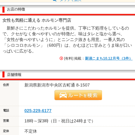
お店の特徴
女性も気軽に通える ホルモン専門店
新鮮さにこだわったホルモンを提供。丁寧に下処理をしているの
で、クセがなく食べやすいのが特徴だ。味はタレと塩から選べ、
「女性が食べやすいように」とニンニク抜きも用意。一番人気の
「シロコロホルモン」（680円）は、かむほどに甘みとうま味が口い
っぱいに広がる。
[有料] 掲載：
新潟こまち10.12月号（3件）
店舗情報
新潟県新潟市中央区古町通 8-1507
住所
025-229-6177
電話
18時～深3時（日・祝日は24時まで）
営業
不定休
定休