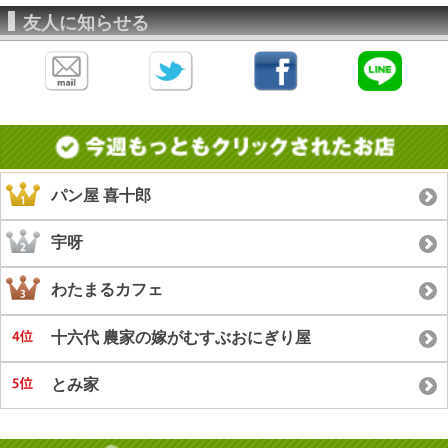
友人に知らせる
パン屋 喜十郎
宇呀
わたまるカフェ
十六代 農家の嫁がむすぶおにぎり屋
とみ家