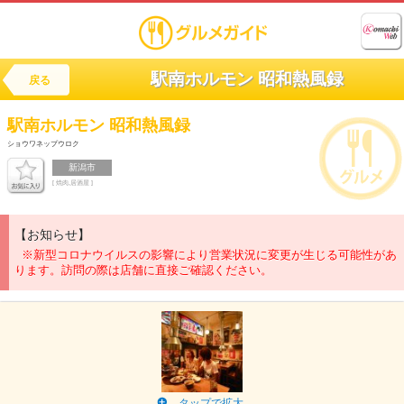
駅南ホルモン 昭和熱風録
戻る
駅南ホルモン
昭和熱風録
ショウワネップウロク
新潟市
[ 焼肉,居酒屋 ]
【お知らせ】
※新型コロナウイルスの影響により営業状況に変更が生じる可能性があ
ります。訪問の際は店舗に直接ご確認ください。
タップで拡大