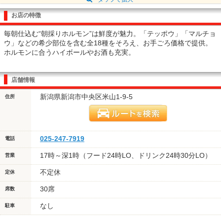
お店の特徴
毎朝仕込む“朝採りホルモン”は鮮度が魅力。「テッポウ」「マルチョ
ウ」などの希少部位を含む全18種をそろえ、お手ごろ価格で提供。
ホルモンに合うハイボールやお酒も充実。
店舗情報
新潟県新潟市中央区米山1-9-5
住所
025-247-7919
電話
17時～深1時（フード24時LO、ドリンク24時30分LO）
営業
不定休
定休
30席
席数
なし
駐車