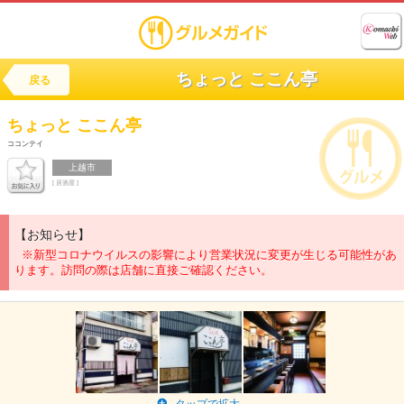
ちょっと ここん亭
戻る
ちょっと
ここん亭
ココンテイ
上越市
[ 居酒屋 ]
【お知らせ】
※新型コロナウイルスの影響により営業状況に変更が生じる可能性があ
ります。訪問の際は店舗に直接ご確認ください。
タップで拡大