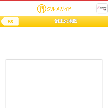
鮨正の地図
戻る