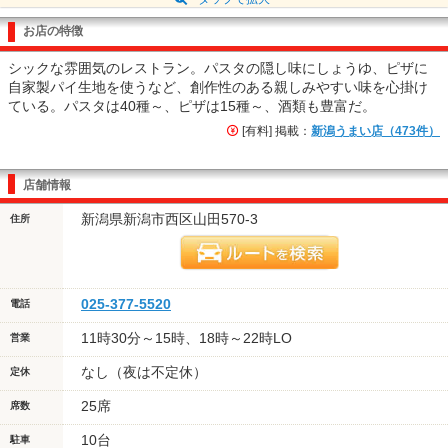
お店の特徴
シックな雰囲気のレストラン。パスタの隠し味にしょうゆ、ピザに
自家製パイ生地を使うなど、創作性のある親しみやすい味を心掛け
ている。パスタは40種～、ピザは15種～、酒類も豊富だ。
[有料] 掲載：
新潟うまい店（473件）
店舗情報
新潟県新潟市西区山田570-3
住所
025-377-5520
電話
11時30分～15時、18時～22時LO
営業
なし（夜は不定休）
定休
25席
席数
10台
駐車