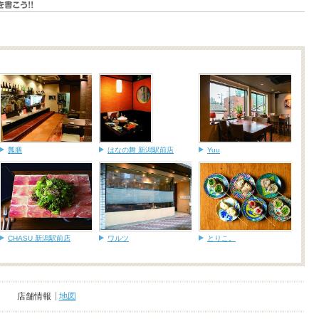
瓢膳
はなの舞 新潟駅前店
Yuu
CHASU 新潟駅前店
ワルツ
とりこ。
店舗情報
地図