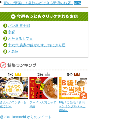
夏のご褒美に！昼飲みができる新潟のお店...
パン屋 喜十郎
宇呀
わたまるカフェ
十六代 農家の嫁がむすぶおにぎり屋
とみ家
みんなのランチ・お
ラーメン大賞こって
B級！ご当地！新潟
昼ごはん
り編
ケンミングルメ～上
越編～
@toku_komachi からのツイート