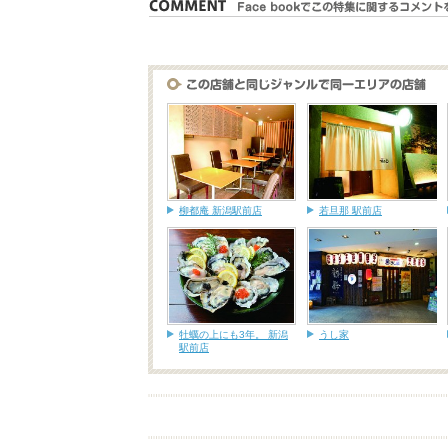
柳都庵 新潟駅前店
若旦那 駅前店
牡蠣の上にも3年。 新潟
うし家
駅前店