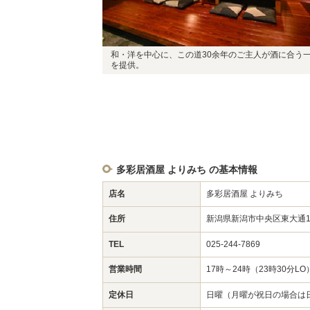
和・洋を中心に、この道30余年のご主人が酒に合う
を提供。
多彩居酒屋 よりみち の基本情報
店名
多彩居酒屋 よりみち
住所
新潟県新潟市中央区東大通1-
TEL
025-244-7869
営業時間
17時～24時（23時30分LO
定休日
日曜（月曜が祝日の場合は日曜