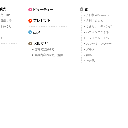
光 TOP
月刊新潟Komachi
・日帰り湯
月刊くるまる
ットめぐり
こまちウエディング
ト
ハウジングこまち
ット
リフォームこまち
おでかけ・レジャー
無料で登録する
グルメ
登録内容の変更・解除
群馬
その他