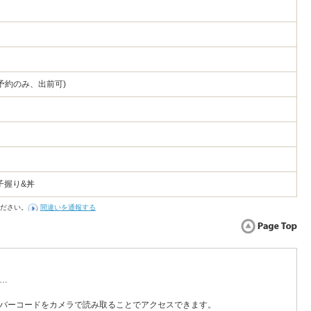
2
は予約のみ、出前可)
子握り&丼
ださい。
間違いを通報する
…
バーコードをカメラで読み取ることでアクセスできます。