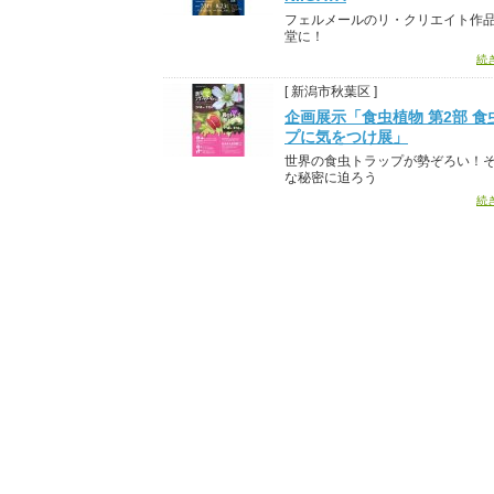
フェルメールのリ・クリエイト作品
堂に！
続
[ 新潟市秋葉区 ]
企画展示「食虫植物 第2部 食
プに気をつけ展」
世界の食虫トラップが勢ぞろい！
な秘密に迫ろう
続