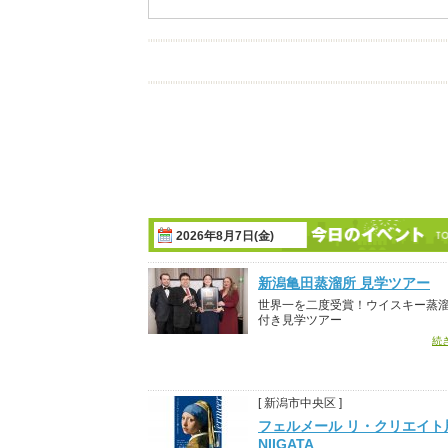
2026年8月7日(金)
新潟亀田蒸溜所 見学ツアー
世界一を二度受賞！ウイスキー蒸
付き見学ツアー
続
[ 新潟市中央区 ]
フェルメール リ・クリエイト展
NIIGATA