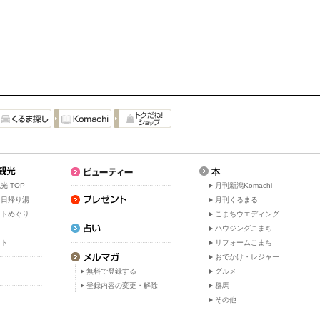
光 TOP
月刊新潟Komachi
・日帰り湯
月刊くるまる
ットめぐり
こまちウエディング
ト
ハウジングこまち
ット
リフォームこまち
おでかけ・レジャー
無料で登録する
グルメ
登録内容の変更・解除
群馬
その他