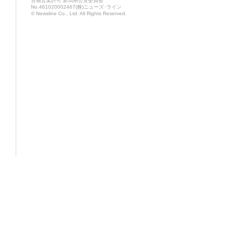
古物営業許可 新潟県公安委員会
No.461020002467(株)ニューズ･ライン
© Newsline Co., Ltd. All Rights Reserved.