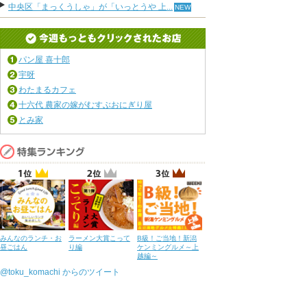
中央区「まっくうしゃ」が「いっとうや 上...
パン屋 喜十郎
宇呀
わたまるカフェ
十六代 農家の嫁がむすぶおにぎり屋
とみ家
みんなのランチ・お
ラーメン大賞こって
B級！ご当地！新潟
昼ごはん
り編
ケンミングルメ～上
越編～
@toku_komachi からのツイート