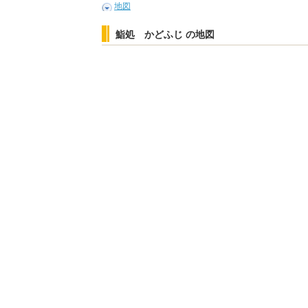
地図
鮨処 かどふじ の地図