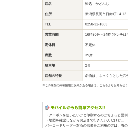
店名
鮨処 かどふじ
住所
新潟県長岡市日赤町1-4-1
TEL
0258-32-1863
営業時間
16時30分～24時 (ランチ
定休日
不定休
席数
35席
駐車場
2台
店舗の特長
名物は、ふっくらとした穴
※この店舗の掲載情報に誤りがある場合は、こちらよりお知らせく
・クーポンを使いたいけど印刷するのはちょっと面倒
・地図を確認しながらお店まで行きたいんだけど…
バーコードリーダー対応の携帯をご利用の方は、右の