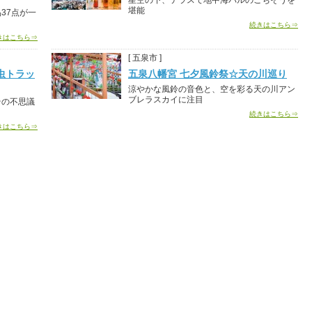
星空の下、テラスで地中海バルのごちそうを
堪能
37点が一
続きはこちら⇒
きはこちら⇒
[ 五泉市 ]
虫トラッ
五泉八幡宮 七夕風鈴祭☆天の川巡り
涼やかな風鈴の音色と、空を彩る天の川アン
ブレラスカイに注目
その不思議
続きはこちら⇒
きはこちら⇒