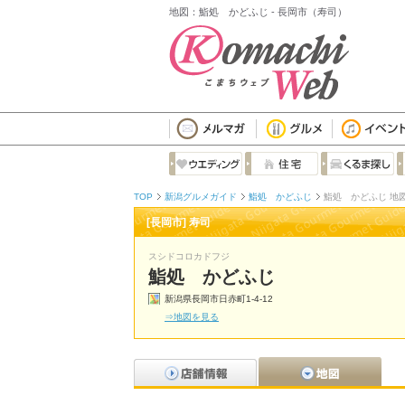
地図：鮨処 かどふじ - 長岡市（寿司）
TOP
新潟グルメガイド
鮨処 かどふじ
鮨処 かどふじ 地
[長岡市] 寿司
スシドコロカドフジ
鮨処 かどふじ
新潟県長岡市日赤町1-4-12
⇒地図を見る