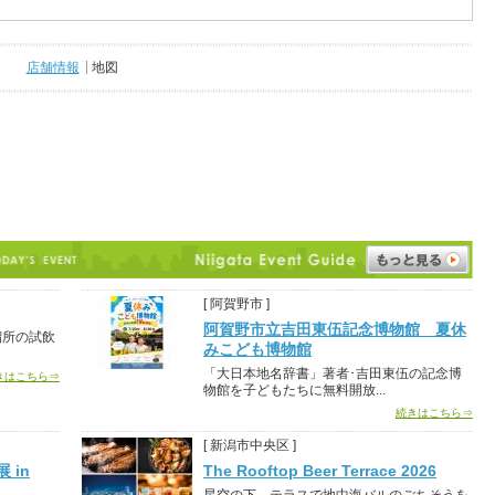
店舗情報
地図
[ 阿賀野市 ]
阿賀野市立吉田東伍記念博物館 夏休
溜所の試飲
みこども博物館
「大日本地名辞書」著者･吉田東伍の記念博
きはこちら⇒
物館を子どもたちに無料開放...
続きはこちら⇒
[ 新潟市中央区 ]
 in
The Rooftop Beer Terrace 2026