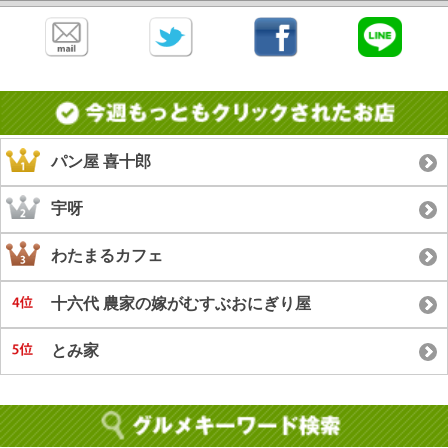
パン屋 喜十郎
宇呀
わたまるカフェ
十六代 農家の嫁がむすぶおにぎり屋
とみ家