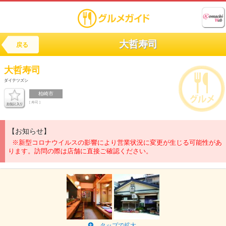
大哲寿司
戻る
大哲寿司
ダイテツズシ
柏崎市
[ 寿司 ]
【お知らせ】
※新型コロナウイルスの影響により営業状況に変更が生じる可能性があ
ります。訪問の際は店舗に直接ご確認ください。
タップで拡大