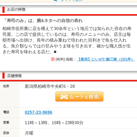
お店の特徴
「寿司のみ」は、腕&ネタへの自信の表れ
柏崎市役所裏に店を構えて30余年という地元では知られた存在の寿
司屋。この店で提供しているのは、寿司のメニューのみ。店主は毎
朝市場へ出掛け、長年の積み重ねで培われた目利きで魚を仕入れ
る。魚介類ならではの甘みやうま味を引き出す、確かな職人技が生
きた寿司を味わえる店だ。■
[有料] 掲載：
【提供】にいがた鮨三昧（101件）
店舗情報
新潟県柏崎市中央町6・28
住所
0257-23-9696
電話
11時～13時、15時～23時30分
営業
月曜
定休