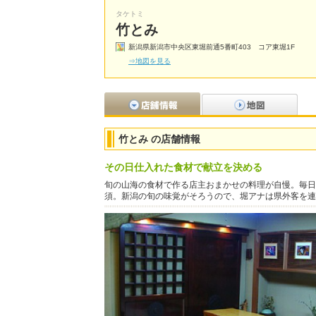
タケトミ
竹とみ
新潟県新潟市中央区東堀前通5番町403 コア東堀1F
⇒地図を見る
竹とみ の店舗情報
その日仕入れた食材で献立を決める
旬の山海の食材で作る店主おまかせの料理が自慢。毎日
須。新潟の旬の味覚がそろうので、堀アナは県外客を連