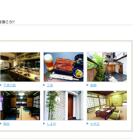
千原六助
三弥
姫鶴
勘吉
しまや
かき正