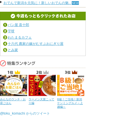
おでんで新潟を元気に！新しいおでんの魅...
パン屋 喜十郎
宇呀
わたまるカフェ
十六代 農家の嫁がむすぶおにぎり屋
とみ家
みんなのランチ・お
ラーメン大賞こって
B級！ご当地！新潟
昼ごはん
り編
ケンミングルメ～上
越編～
@toku_komachi からのツイート