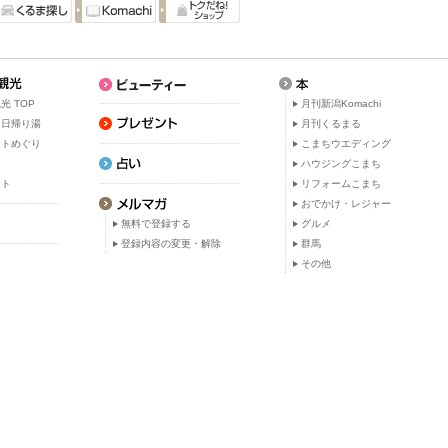
光 TOP
月刊新潟Komachi
・日帰り湯
月刊くるまる
ットめぐり
こまちウエディング
ト
ハウジングこまち
ット
リフォームこまち
おでかけ・レジャー
無料で登録する
グルメ
登録内容の変更・解除
群馬
その他