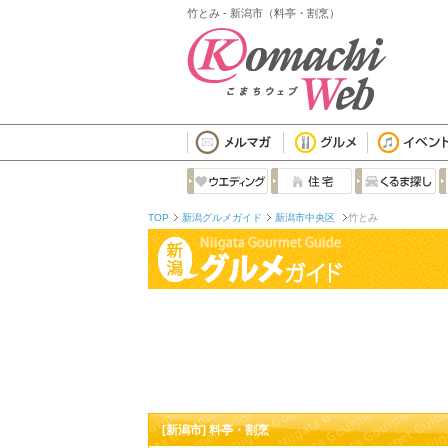
竹とみ - 新潟市（料亭・割烹）
TOP
新潟グルメガイド
新潟市中央区
竹とみ
[新潟市] 料亭・割烹