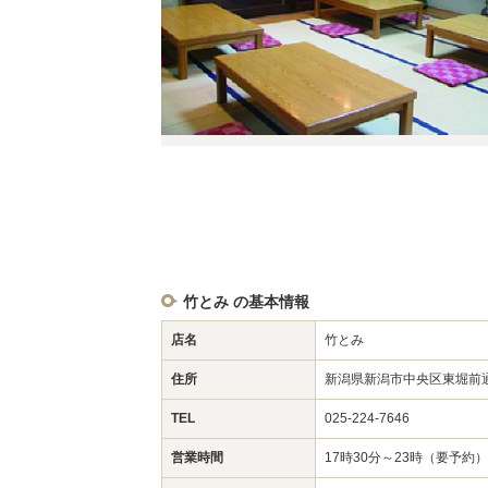
竹とみ の基本情報
店名
竹とみ
住所
新潟県新潟市中央区東堀前通
TEL
025-224-7646
営業時間
17時30分～23時（要予約）