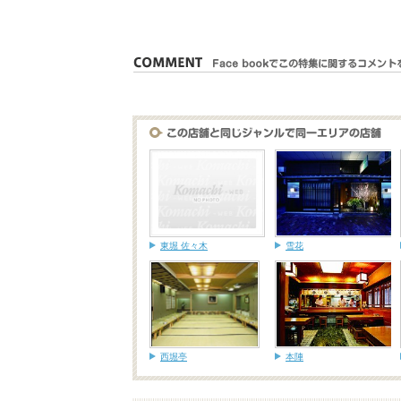
東堀 佐々木
雪花
西堀亭
本陣