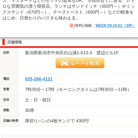
ズ、マスタードなどのセットの追加もOK。 市役所近くにある、レト
ロな雰囲気の漂う喫茶店。ランチはサンドイッチ（650円～）やミッ
クスサンド（670円～）、チーズトースト（600円～）などの軽食を
はじめ、日替わりのパスタも味わえる。
[有料] 掲載：
WEEK'09.10.02（3件）
店舗情報
新潟県新潟市中央区白山浦1-613-3 渡辺ビル1F
住所
025-266-4121
電話
7時30分～17時（モーニングタイムは7時30分～11時）
営業
土・日・祝日
定休
30席
席数
厚切りパンの4枚サンドで 430円!
店舗の特長