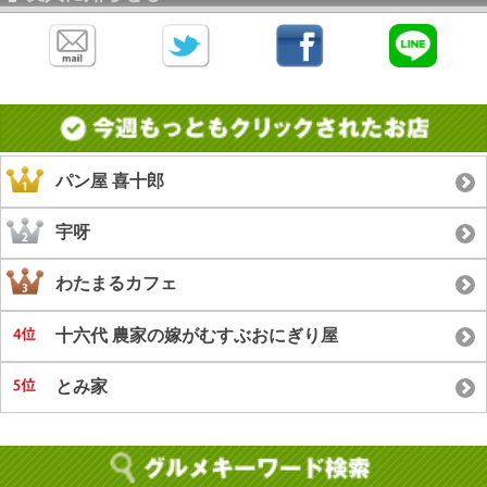
パン屋 喜十郎
宇呀
わたまるカフェ
十六代 農家の嫁がむすぶおにぎり屋
とみ家