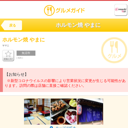
ホルモン焼 やまに
戻る
ホルモン焼
やまに
ヤマニ
魚沼市
[ 焼肉 ]
【お知らせ】
※新型コロナウイルスの影響により営業状況に変更が生じる可能性があ
ります。訪問の際は店舗に直接ご確認ください。
タップで拡大