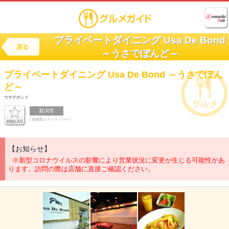
プライベートダイニング Usa De Bond
戻る
～うさでぼんど～
プライベートダイニング
Usa De Bond ～うさでぼん
ど～
ウサデボンド
新潟市
[ 居酒屋,レストランバー ]
【お知らせ】
※新型コロナウイルスの影響により営業状況に変更が生じる可能性があ
ります。訪問の際は店舗に直接ご確認ください。