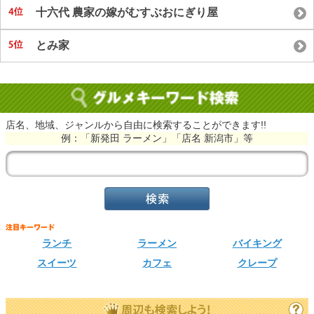
十六代 農家の嫁がむすぶおにぎり屋
とみ家
店名、地域、ジャンルから自由に検索することができます!!
例：「新発田 ラーメン」「店名 新潟市」等
ランチ
ラーメン
バイキング
スイーツ
カフェ
クレープ