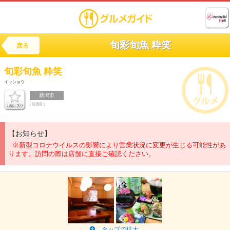
旬彩旬魚 粋笑
戻る
旬彩旬魚
粋笑
イッショウ
新潟市
[ 居酒屋 ]
【お知らせ】
※新型コロナウイルスの影響により営業状況に変更が生じる可能性があ
ります。訪問の際は店舗に直接ご確認ください。
タップで拡大