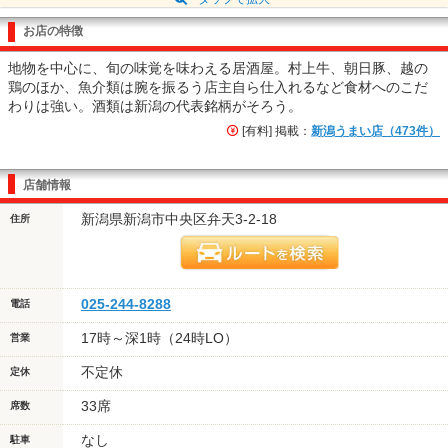
お店の特徴
地物を中心に、旬の味覚を味わえる居酒屋。村上牛、朝日豚、越の
鶏のほか、魚介類は腕を振るう店主自ら仕入れるなど食材へのこだ
わりは強い。酒類は新潟の代表銘柄がそろう。
[有料] 掲載：
新潟うまい店（473件）
店舗情報
新潟県新潟市中央区弁天3-2-18
住所
025-244-8288
電話
17時～深1時（24時LO）
営業
不定休
定休
33席
席数
なし
駐車