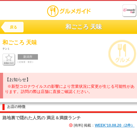
和ごころ 天味
戻る
和ごころ
天味
テンミ
新潟市
[ 定食屋・食堂 ]
【お知らせ】
※新型コロナウイルスの影響により営業状況に変更が生じる可能性があ
ります。訪問の際は店舗に直接ご確認ください。
お店の特徴
路地裏で隠れた人気の 満足＆満腹ランチ
[有料] 掲載：
WEEK'10.08.20（2件）