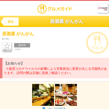
居酒屋 がんがん
戻る
居酒屋
がんがん
ガンガン
新潟市
[ 居酒屋 ]
【お知らせ】
※新型コロナウイルスの影響により営業状況に変更が生じる可能性があ
ります。訪問の際は店舗に直接ご確認ください。
タップで拡大