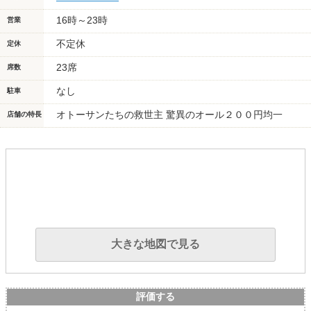
16時～23時
営業
不定休
定休
23席
席数
なし
駐車
オトーサンたちの救世主 驚異のオール２００円均一
店舗の特長
大きな地図で見る
評価する