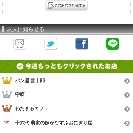
友人に知らせる
パン屋 喜十郎
宇呀
わたまるカフェ
十六代 農家の嫁がむすぶおにぎり屋