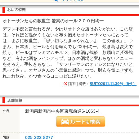
お店の特徴
オトーサンたちの救世主 驚異のオール２００円均一
デフレ不況と言われるが、やはりオトクな店はありがたい。この店
は、それほど温かくもない財布を抱えたオトーサンたちにとって
は、まさに救世主。「思い切らなきゃやれないよ、この値段」。つ
まみ、日本酒、ビールと何を頼んでも200円均一。 焼き鳥は炭火で
焼く、ビールはプレミアムモルツ、日本酒は鶴齢、麒麟山に〆張鶴
など、有名地酒をラインアップ。ほかの酒場と変わらないメニュー
をそろえ、手抜きもなし。「サラリーマンのオアシスになりたいと
思ってさ」。オヤジさんの心意気に感謝しつつ、財布を気にせずあ
れこれ飲み、かつ食べるヨコロビに浸りたい。
[有料] 掲載：
SUITO2011.11.30号（9件）
店舗情報
新潟県新潟市中央区東堀前通6-1063-4
住所
025-222-8277
電話