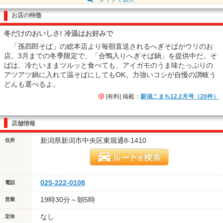
お店の特徴
冬だけのおいしさ! 冷温はお好みで
「孫四郎そば」の総本店より毎朝直送されるへぎそばがウリのお
店。3月までの冬季限定で、「合鴨入りへぎそば鍋」を提供中だ。そ
ばは、冷たいままツルッと食べても、アイガモのうま味たっぷりの
アツアツ鍋に入れて温そばにしてもOK。力強いコシが自慢の讃岐う
どんも選べるよ。
[有料] 掲載：
新潟こまち12.2月号（20件）
店舗情報
新潟県新潟市中央区東堀通8-1410
住所
025-222-0108
電話
19時30分～朝5時
営業
なし
定休