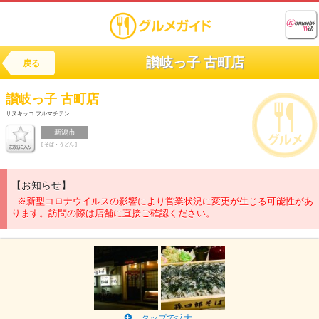
讃岐っ子 古町店
戻る
讃岐っ子 古町店
サヌキッコ フルマチテン
新潟市
[ そば・うどん ]
【お知らせ】
※新型コロナウイルスの影響により営業状況に変更が生じる可能性があ
ります。訪問の際は店舗に直接ご確認ください。
タップで拡大