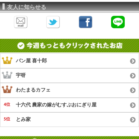
友人に知らせる
パン屋 喜十郎
宇呀
わたまるカフェ
十六代 農家の嫁がむすぶおにぎり屋
とみ家