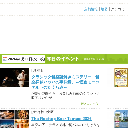
店舗情報
地図
クチコミ
2026年8月11日(火・祝)
[ 見附市 ]
クラシック音楽謎解きミステリー「音
楽探偵バッハの事件録」～怪盗モーツ
ァルトのたくらみ～
演劇や謎解きも！お楽しみ満載のクラシック
時間はいかが
続きはこちら⇒
[ 新潟市中央区 ]
The Rooftop Beer Terrace 2026
星空の下、テラスで地中海バルのごちそうを