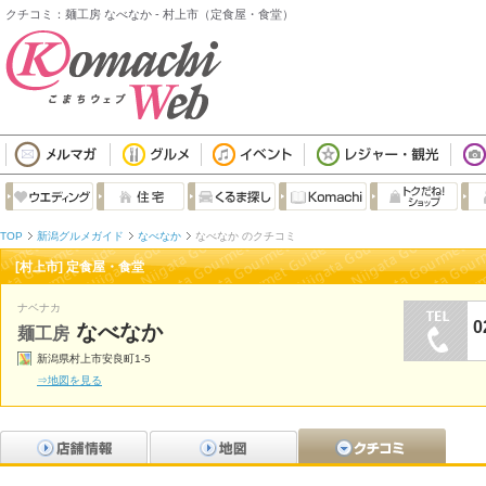
クチコミ：麺工房 なべなか - 村上市（定食屋・食堂）
TOP
新潟グルメガイド
なべなか
なべなか のクチコミ
[村上市] 定食屋・食堂
ナベナカ
0
なべなか
麺工房
新潟県村上市安良町1-5
⇒地図を見る