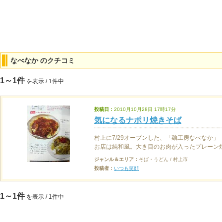
なべなか のクチコミ
1～1件
を表示 / 1件中
投稿日：
2010月10月28日 17時17分
気になるナポリ焼きそば
村上に7/29オープンした、「麺工房なべなか」
お店は純和風。大き目のお肉が入ったプレーン焼
ジャンル＆エリア：
そば・うどん / 村上市
投稿者：
いつも笑顔
1～1件
を表示 / 1件中