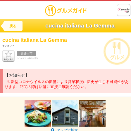
cucina italiana La Gemma
戻る
cucina italiana
La Gemma
ラジェンマ
新発田市
[ イタリア・南欧料理 ]
【お知らせ】
※新型コロナウイルスの影響により営業状況に変更が生じる可能性があ
ります。訪問の際は店舗に直接ご確認ください。
タップで拡大