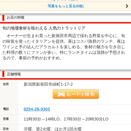
写真をもっと見る(6枚)
お店の特徴
旬の地場食材を味わえる 人気のトラットリア
オーナーが生まれ育った新発田市周辺で採れる野菜を中心に、旬
の味覚を使ったイタリアンを提供。昼はコスパ抜群のランチ、夜は
ワインと手の込んだアラカルトを楽しめる。食材の魅力を引き出し
た料理の数々にファンが多い。特にランチタイムは混雑が予想され
るので、事前の予約がおすすめ。
店舗情報
新潟県新発田市緑町1-17-2
住所
0254-28-9303
電話
11時30分～14時LO、17時30分～20時30分LO
営業
月曜、第2火曜、ほか月1回火曜
定休