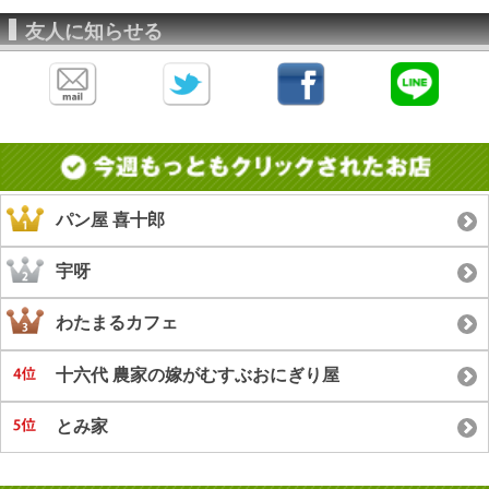
友人に知らせる
パン屋 喜十郎
宇呀
わたまるカフェ
十六代 農家の嫁がむすぶおにぎり屋
とみ家