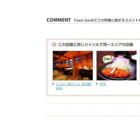
とんかつ政ちゃん 新潟駅
和幸
前店