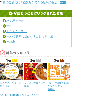
夏のご褒美に！昼飲みができる新潟のお店...
パン屋 喜十郎
宇呀
わたまるカフェ
十六代 農家の嫁がむすぶおにぎり屋
とみ家
みんなのランチ・お
ラーメン大賞こって
B級！ご当地！新潟
昼ごはん
り編
ケンミングルメ～上
越編～
@toku_komachi からのツイート