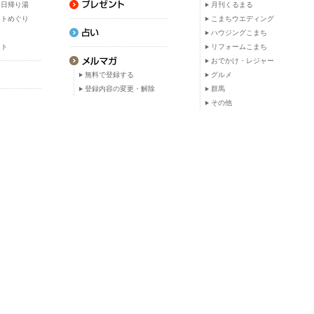
・日帰り湯
月刊くるまる
ットめぐり
こまちウエディング
ト
ハウジングこまち
ット
リフォームこまち
おでかけ・レジャー
無料で登録する
グルメ
登録内容の変更・解除
群馬
その他