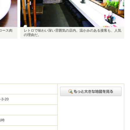
ロース肉
レトロで味わい深い雰囲気の店内。温かみのある接客も、人気
の理由だ。
3-20
1時