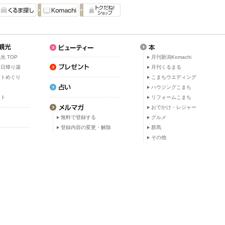
光 TOP
月刊新潟Komachi
・日帰り湯
月刊くるまる
ットめぐり
こまちウエディング
ト
ハウジングこまち
ット
リフォームこまち
おでかけ・レジャー
無料で登録する
グルメ
登録内容の変更・解除
群馬
その他