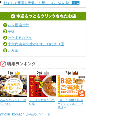
おでんで新潟を元気に！新しいおでんの魅...
パン屋 喜十郎
宇呀
わたまるカフェ
十六代 農家の嫁がむすぶおにぎり屋
とみ家
みんなのランチ・お
ラーメン大賞こって
B級！ご当地！新潟
昼ごはん
り編
ケンミングルメ～上
越編～
@toku_komachi からのツイート