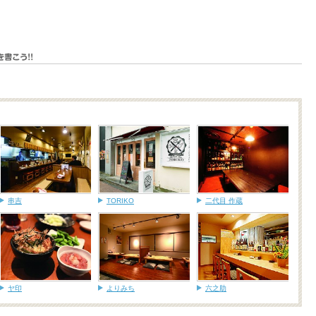
串吉
TORIKO
二代目 作蔵
ヤ印
よりみち
六之助