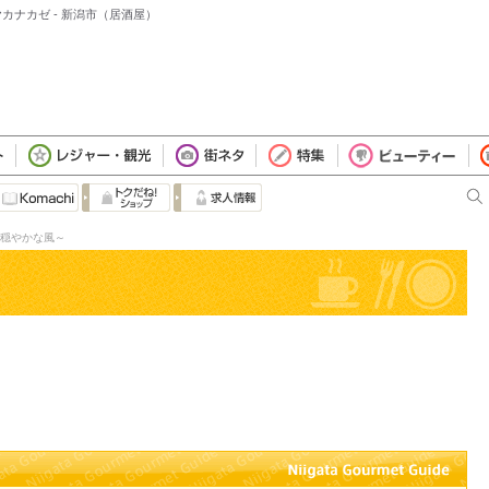
ヤカナカゼ - 新潟市（居酒屋）
x～穏やかな風～