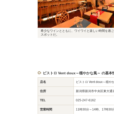
希少なワインとともに、ワイワイと楽しい時間を過ご
スポットだ。
ビストロ Vent doux～穏やかな風～ の基本
店名
ビストロ Vent doux～穏
住所
新潟県新潟市中央区東大通1-
TEL
025-247-6162
営業時間
11時30分～14時、17時3