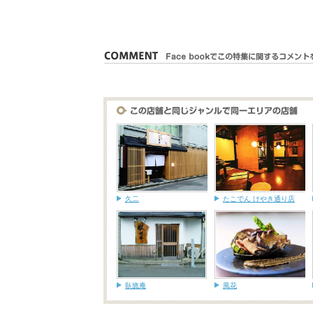
久二
たこでん けやき通り店
臥旒庵
風花