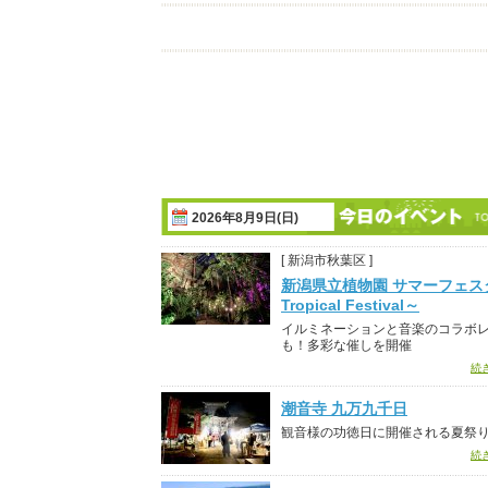
2026年8月9日(日)
[ 新潟市秋葉区 ]
新潟県立植物園 サマーフェス
Tropical Festival～
イルミネーションと音楽のコラボ
も！多彩な催しを開催
続
潮音寺 九万九千日
観音様の功徳日に開催される夏祭
続