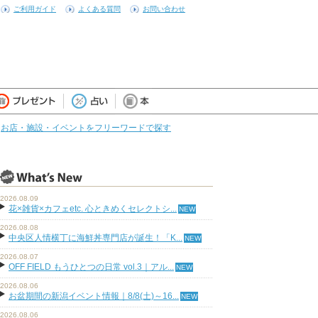
ご利用ガイド
よくある質問
お問い合わせ
お店・施設・イベントをフリーワードで探す
2026.08.09
花×雑貨×カフェetc. 心ときめくセレクトシ...
2026.08.08
中央区人情横丁に海鮮丼専門店が誕生！「K...
2026.08.07
OFF FIELD もうひとつの日常 vol.3｜アル...
2026.08.06
お盆期間の新潟イベント情報｜8/8(土)～16...
2026.08.06