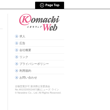
求人
広告
会社概要
リンク
プライバシーポリシー
利用規約
お問い合わせ
古物営業許可 新潟県公安委員会
No.461020002467(株)ニューズ･ライン
© Newsline Co., Ltd. All Rights Reserved.