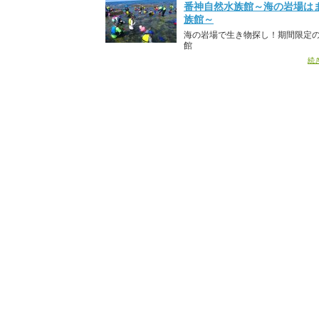
番神自然水族館～海の岩場は
族館～
海の岩場で生き物探し！期間限定
館
続