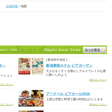
店舗情報
地図
[ 新潟市中央区 ]
タ～
新潟東映ホテル ビアガーデン
大人心をくすぐる懐かしグルメでレトロな夜
に酔いしれよう
レーション
続きはこちら⇒
きはこちら⇒
アークベル ビアホール2026
り
上質な空間と料理で夏の特別なひとときを
きはこちら⇒
続きはこちら⇒