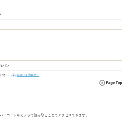
64
れパン
ださい。
間違いを通報する
…
バーコードをカメラで読み取ることでアクセスできます。