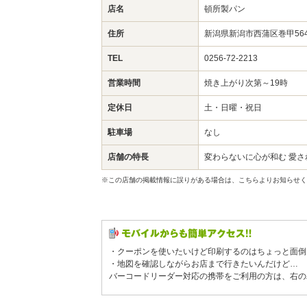
店名
頓所製パン
住所
新潟県新潟市西蒲区巻甲5
TEL
0256-72-2213
営業時間
焼き上がり次第～19時
定休日
土・日曜・祝日
駐車場
なし
店舗の特長
変わらないに心が和む 愛さ
※この店舗の掲載情報に誤りがある場合は、こちらよりお知らせく
・クーポンを使いたいけど印刷するのはちょっと面倒
・地図を確認しながらお店まで行きたいんだけど…
バーコードリーダー対応の携帯をご利用の方は、右の