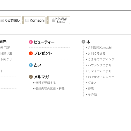
光 TOP
月刊新潟Komachi
・日帰り湯
月刊くるまる
ットめぐり
こまちウエディング
ト
ハウジングこまち
ット
リフォームこまち
おでかけ・レジャー
無料で登録する
グルメ
登録内容の変更・解除
群馬
その他