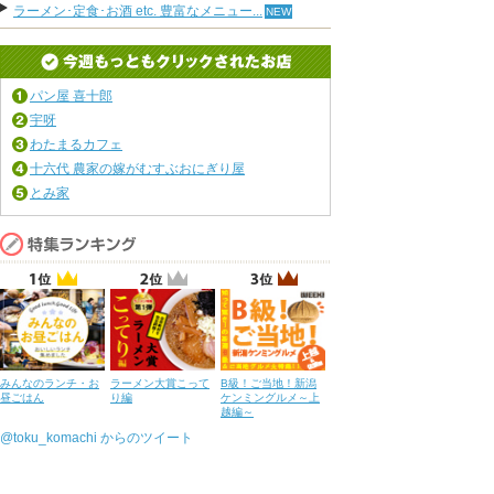
ラーメン･定食･お酒 etc. 豊富なメニュー...
パン屋 喜十郎
宇呀
わたまるカフェ
十六代 農家の嫁がむすぶおにぎり屋
とみ家
みんなのランチ・お
ラーメン大賞こって
B級！ご当地！新潟
昼ごはん
り編
ケンミングルメ～上
越編～
@toku_komachi からのツイート