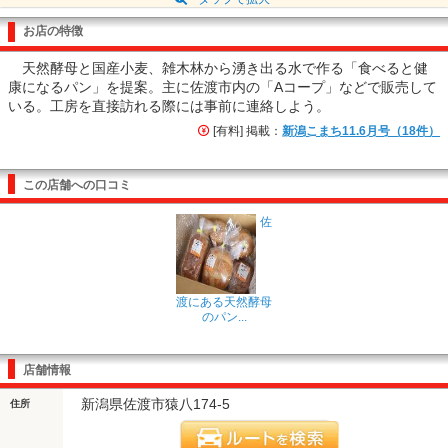
お店の特徴
天然酵母と国産小麦、雑木林から湧き出る水で作る「食べると健
康になるパン」を提案。主に佐渡市内の「Aコープ」などで販売して
いる。工房を直接訪れる際には事前に連絡しよう。
[有料] 掲載：
新潟こまち11.6月号（18件）
この店舗への口コミ
佐
渡にある天然酵母
のパン...
店舗情報
新潟県佐渡市猿八174-5
住所