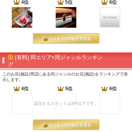
4位
5位
6位
[有料] 同エリア×同ジャンルランキン
グ
このお店(施設)周辺にある同ジャンルのお店(施設)をランキングで表
示します。
4位
5位
6位
該当するスポットは3件以下です。