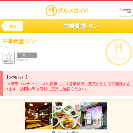
中華食堂 リン
戻る
中華食堂
リン
リン
村上市
[ 中国料理 ]
【お知らせ】
※新型コロナウイルスの影響により営業状況に変更が生じる可能性があ
ります。訪問の際は店舗に直接ご確認ください。
タップで拡大