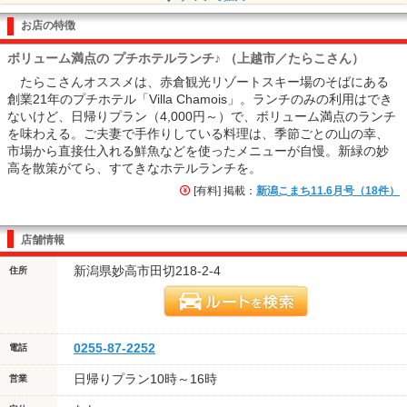
お店の特徴
ボリューム満点の プチホテルランチ♪ （上越市／たらこさん）
たらこさんオススメは、赤倉観光リゾートスキー場のそばにある
創業21年のプチホテル「Villa Chamois」。ランチのみの利用はでき
ないけど、日帰りプラン（4,000円～）で、ボリューム満点のランチ
を味わえる。ご夫妻で手作りしている料理は、季節ごとの山の幸、
市場から直接仕入れる鮮魚などを使ったメニューが自慢。新緑の妙
高を散策がてら、すてきなホテルランチを。
[有料] 掲載：
新潟こまち11.6月号（18件）
店舗情報
新潟県妙高市田切218-2-4
住所
0255-87-2252
電話
日帰りプラン10時～16時
営業