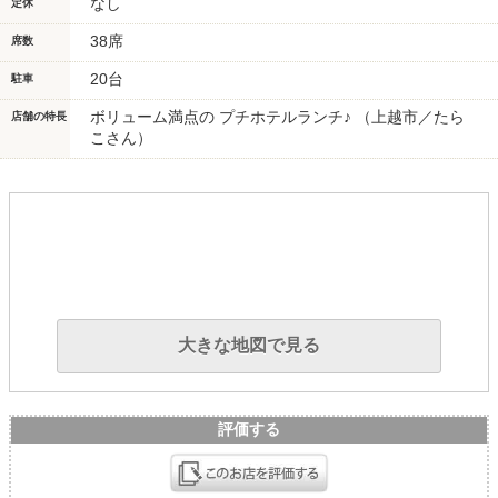
なし
定休
38席
席数
20台
駐車
ボリューム満点の プチホテルランチ♪ （上越市／たら
店舗の特長
こさん）
大きな地図で見る
評価する