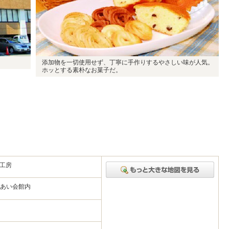
添加物を一切使用せず、丁寧に手作りするやさしい味が人気。
ホッとする素朴なお菓子だ。
み工房
れあい会館内