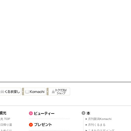
光 TOP
月刊新潟Komachi
・日帰り湯
月刊くるまる
ットめぐり
こまちウエディング