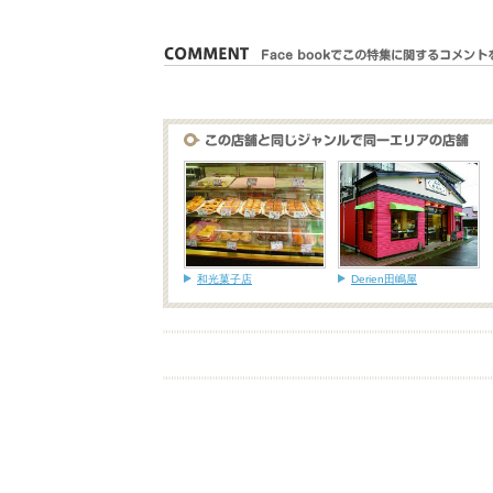
和光菓子店
Derien田嶋屋