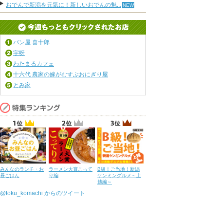
おでんで新潟を元気に！新しいおでんの魅...
パン屋 喜十郎
宇呀
わたまるカフェ
十六代 農家の嫁がむすぶおにぎり屋
とみ家
みんなのランチ・お
ラーメン大賞こって
B級！ご当地！新潟
昼ごはん
り編
ケンミングルメ～上
越編～
@toku_komachi からのツイート