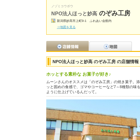
ノゾミコウボウ
のぞみ工房
NPO法人ほっと妙高
新潟県妙高市上町9-1 ふれあい会館内
⇒地図を見る
NPO法人ほっと妙高 のぞみ工房 の店舗情報
ホッとする素朴な お菓子が好き♪
ムーンさんのオススメは「のぞみ工房」の焼き菓子。添
ッと固めの食感で、ゴマやコーヒーなど7～8種類の味
ように仕上げているんだって。