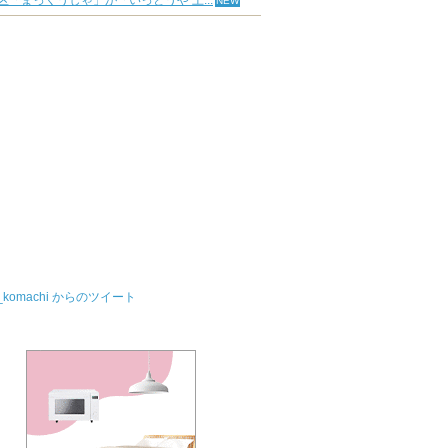
区「まっくうしゃ」が「いっとうや 上...
u_komachi からのツイート