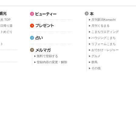
光 TOP
月刊新潟Komachi
・日帰り湯
月刊くるまる
ットめぐり
こまちウエディング
ト
ハウジングこまち
ット
リフォームこまち
おでかけ・レジャー
無料で登録する
グルメ
登録内容の変更・解除
群馬
その他