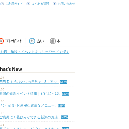
ご利用ガイド
よくある質問
お問い合わせ
お店・施設・イベントをフリーワードで探す
.07
 FIELD もうひとつの日常 vol.3｜アル...
.06
期間の新潟イベント情報｜8/8(土)～16...
.06
ン･定食･お酒 etc. 豊富なメニュー...
.05
ご褒美に！昼飲みができる新潟のお店...
.04