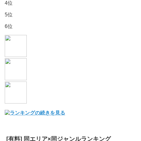
4位
5位
6位
[有料] 同エリア×同ジャンルランキング