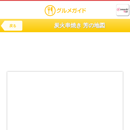
炭火串焼き 芳の地図
戻る