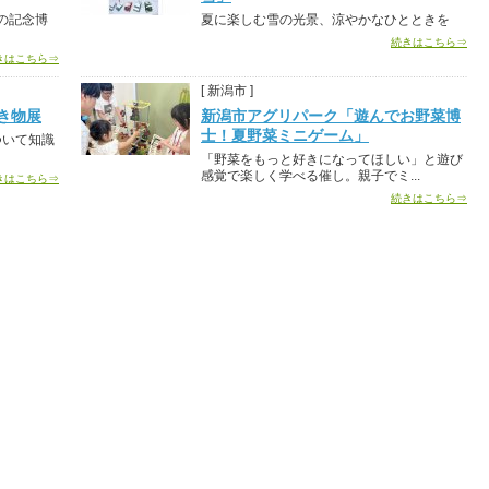
の記念博
夏に楽しむ雪の光景、涼やかなひとときを
続きはこちら⇒
きはこちら⇒
[ 新潟市 ]
き物展
新潟市アグリパーク「遊んでお野菜博
士！夏野菜ミニゲーム」
ついて知識
「野菜をもっと好きになってほしい」と遊び
感覚で楽しく学べる催し。親子でミ...
きはこちら⇒
続きはこちら⇒