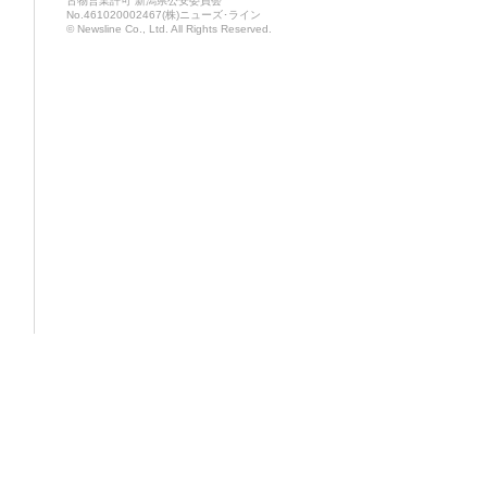
古物営業許可 新潟県公安委員会
No.461020002467(株)ニューズ･ライン
© Newsline Co., Ltd. All Rights Reserved.