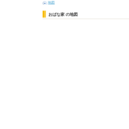
地図
おばな家 の地図