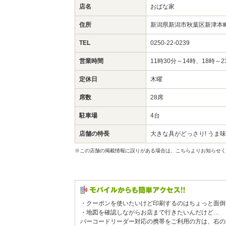
店名
おばな家
住所
新潟県新潟市秋葉区新津本町
TEL
0250-22-0239
営業時間
11時30分～14時、18時～2
定休日
木曜
席数
28席
駐車場
4台
店舗の特長
大きな具がどっさり! うま
※この店舗の掲載情報に誤りがある場合は、こちらよりお知らせく
・クーポンを使いたいけど印刷するのはちょっと面倒
・地図を確認しながらお店まで行きたいんだけど…
バーコードリーダー対応の携帯をご利用の方は、右の