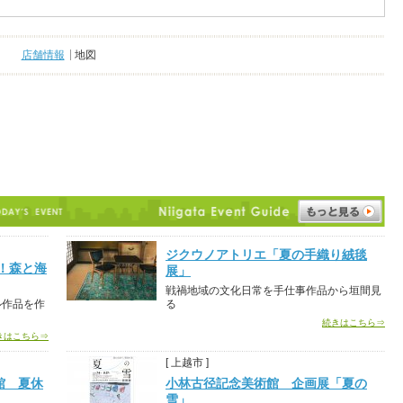
店舗情報
地図
ジクウノアトリエ「夏の手織り絨毯
！森と海
展」
戦禍地域の文化日常を手仕事作品から垣間見
ル作品を作
る
続きはこちら⇒
きはこちら⇒
[ 上越市 ]
館 夏休
小林古径記念美術館 企画展「夏の
雪」