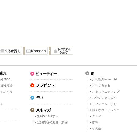
光 TOP
月刊新潟Komachi
・日帰り湯
月刊くるまる
ットめぐり
こまちウエディング
ト
ハウジングこまち
ット
リフォームこまち
おでかけ・レジャー
無料で登録する
グルメ
登録内容の変更・解除
群馬
その他