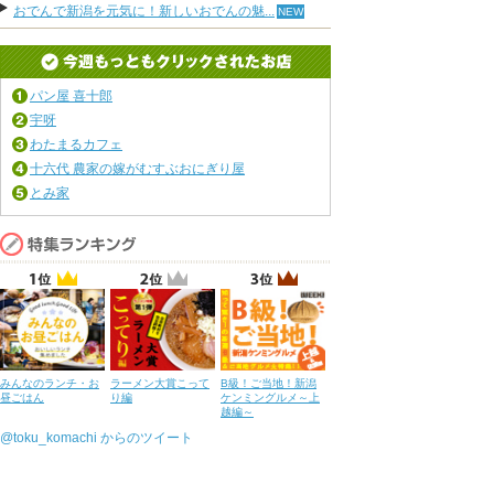
おでんで新潟を元気に！新しいおでんの魅...
パン屋 喜十郎
宇呀
わたまるカフェ
十六代 農家の嫁がむすぶおにぎり屋
とみ家
みんなのランチ・お
ラーメン大賞こって
B級！ご当地！新潟
昼ごはん
り編
ケンミングルメ～上
越編～
@toku_komachi からのツイート