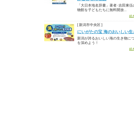
「大日本地名辞書」著者･吉田東伍
物館を子どもたちに無料開放...
続
[ 新潟市中央区 ]
にいがたの宝 海のおいしい生
新潟が誇るおいしい海の生き物に
を深めよう！
続