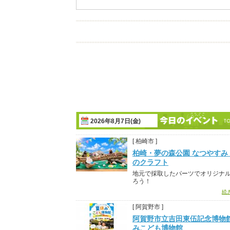
2026年8月7日(金)
[ 柏崎市 ]
柏崎・夢の森公園 なつやすみ
のクラフト
地元で採取したパーツでオリジナ
ろう！
続
[ 阿賀野市 ]
阿賀野市立吉田東伍記念博物
みこども博物館