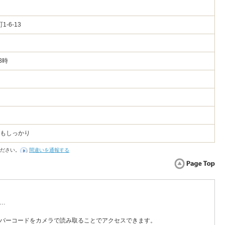
1-6-13
3時
味もしっかり
ださい。
間違いを通報する
…
バーコードをカメラで読み取ることでアクセスできます。