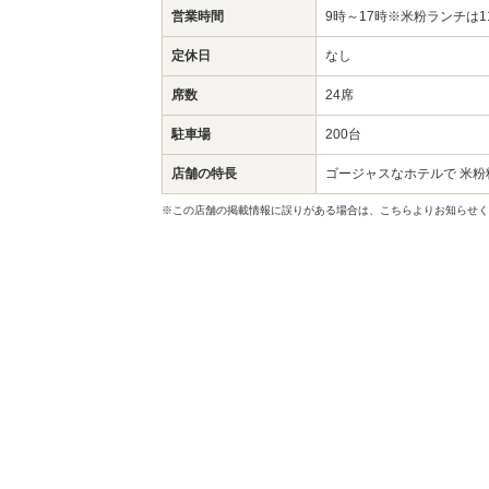
営業時間
9時～17時※米粉ランチは1
定休日
なし
席数
24席
駐車場
200台
店舗の特長
ゴージャスなホテルで 米粉
※この店舗の掲載情報に誤りがある場合は、こちらよりお知らせく