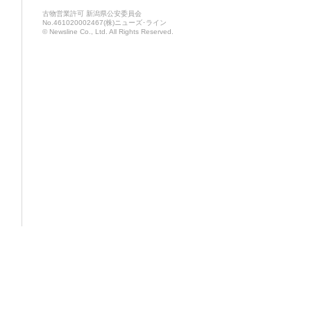
古物営業許可 新潟県公安委員会
No.461020002467(株)ニューズ･ライン
© Newsline Co., Ltd. All Rights Reserved.