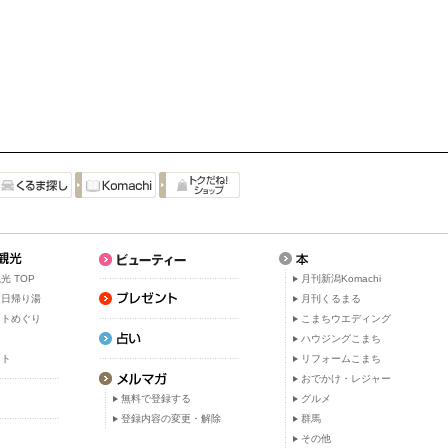
光 TOP
月刊新潟Komachi
・日帰り湯
月刊くるまる
ットめぐり
こまちウエディング
ト
ハウジングこまち
ット
リフォームこまち
おでかけ・レジャー
無料で登録する
グルメ
登録内容の変更・解除
群馬
その他