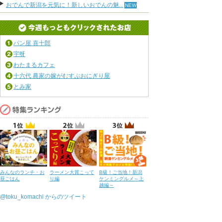
おでんで新潟を元気に！新しいおでんの魅...
パン屋 喜十郎
宇呀
わたまるカフェ
十六代 農家の嫁がむすぶおにぎり屋
とみ家
みんなのランチ・お
ラーメン大賞こって
B級！ご当地！新潟
昼ごはん
り編
ケンミングルメ～上
越編～
@toku_komachi からのツイート