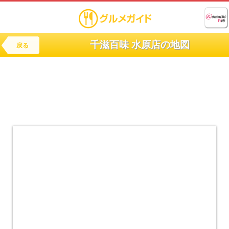
千滋百味 水原店の地図
戻る