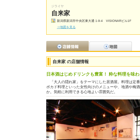
ジライヤ
自来家
新潟県新潟市中央区東大通 1-9-4 VISIONARビル1F
⇒地図を見る
自来家 の店舗情報
日本酒はじめドリンクも豊富！ 粋な料理を味
「大人の隠れ家」をテーマにした居酒屋。料理は定番
ボカド料理といった女性向けのメニューや、地酒や梅酒
か。気軽に利用できる心地よい雰囲気だ。