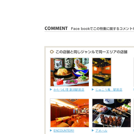
かたつむ理 新潟駅前店
じゅこう庵 駅前店
ENCOUNTER!!
アオハル