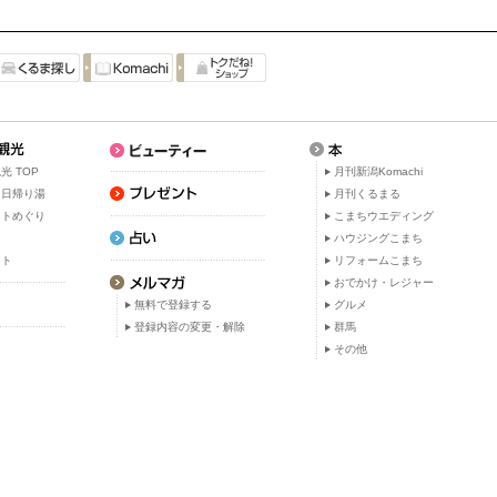
光 TOP
月刊新潟Komachi
・日帰り湯
月刊くるまる
ットめぐり
こまちウエディング
ト
ハウジングこまち
ット
リフォームこまち
おでかけ・レジャー
無料で登録する
グルメ
登録内容の変更・解除
群馬
その他