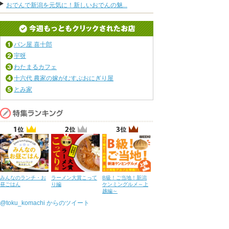
おでんで新潟を元気に！新しいおでんの魅...
パン屋 喜十郎
宇呀
わたまるカフェ
十六代 農家の嫁がむすぶおにぎり屋
とみ家
みんなのランチ・お
ラーメン大賞こって
B級！ご当地！新潟
昼ごはん
り編
ケンミングルメ～上
越編～
@toku_komachi からのツイート