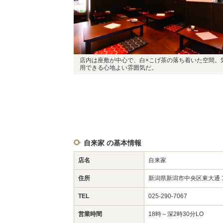
店内は座敷が中心で、白×こげ茶の落ち着いた空間。
用できる心地よい雰囲気だ。
自来家 の基本情報
店名
自来家
住所
新潟県新潟市中央区東大通 1-9
TEL
025-290-7067
営業時間
18時～深2時30分LO