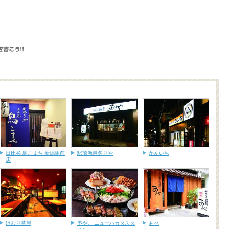
日比谷 鳥こまち 新潟駅前
駅前漁港炙りや
かんいち
店
けむり茶屋
串や。 ニューハカタスタ
あべ