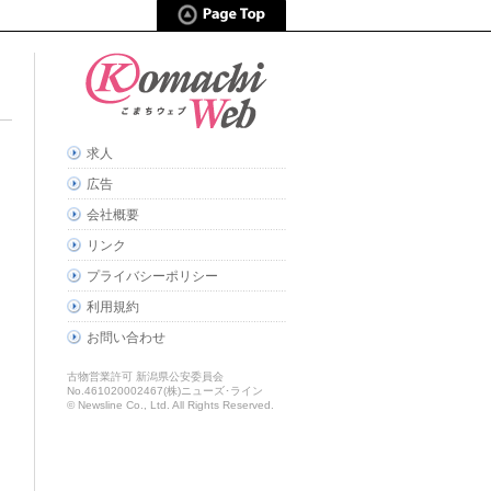
求人
広告
会社概要
リンク
プライバシーポリシー
利用規約
お問い合わせ
古物営業許可 新潟県公安委員会
No.461020002467(株)ニューズ･ライン
© Newsline Co., Ltd. All Rights Reserved.