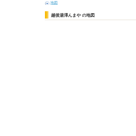
地図
越後湯澤んまや の地図