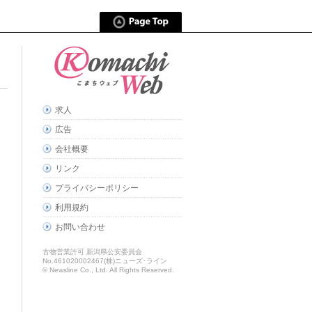
求人
広告
会社概要
リンク
プライバシーポリシー
利用規約
お問い合わせ
古物営業許可 新潟県公安委員会
No.461020002467(株)ニューズ･ライン
© Newsline Co., Ltd. All Rights Reserved.