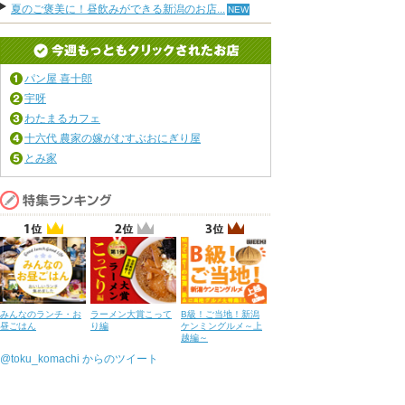
夏のご褒美に！昼飲みができる新潟のお店...
パン屋 喜十郎
宇呀
わたまるカフェ
十六代 農家の嫁がむすぶおにぎり屋
とみ家
みんなのランチ・お
ラーメン大賞こって
B級！ご当地！新潟
昼ごはん
り編
ケンミングルメ～上
越編～
@toku_komachi からのツイート