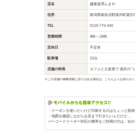
店名
越後湯澤んまや
住所
新潟県南魚沼郡湯沢町湯沢2
TEL
0120-770-440
営業時間
9時～18時
定休日
不定休
駐車場
15台
店舗の特長
カフェと土産屋で 湯沢の“
※この店舗の掲載情報に誤りがある場合は、こちらよりお知らせく
・クーポンを使いたいけど印刷するのはちょっと面倒
・地図を確認しながらお店まで行きたいんだけど…
バーコードリーダー対応の携帯をご利用の方は、右の