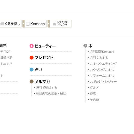
光 TOP
月刊新潟Komachi
・日帰り湯
月刊くるまる
ットめぐり
こまちウエディング
ト
ハウジングこまち
ット
リフォームこまち
おでかけ・レジャー
無料で登録する
グルメ
登録内容の変更・解除
群馬
その他