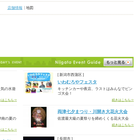
店舗情報
地図
[ 新潟市西蒲区 ]
いわむろやフェスタ
人気の水遊
キッチンカーや夜店、ラストはみんなでビン
ゴ大会！
きはこちら⇒
続きはこちら⇒
両津七夕まつり・川開き大花火大会
津南の夏の
佐渡最大級の夏祭りを締めくくる花火大会
続きはこちら⇒
きはこちら⇒
[ 長岡市 ]