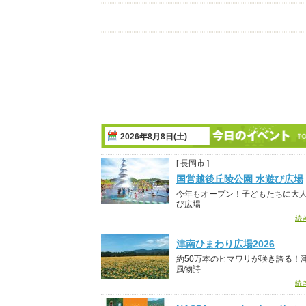
2026年8月8日(土)
[ 長岡市 ]
国営越後丘陵公園 水遊び広場
今年もオープン！子どもたちに大
び広場
続
津南ひまわり広場2026
約50万本のヒマワリが咲き誇る！
風物詩
続