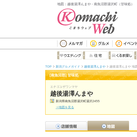
地図：越後湯澤んまや - 南魚沼郡湯沢町（甘味処）
TOP
新潟グルメガイド
越後湯澤んまや
越後湯澤んまや 地
[南魚沼郡] 甘味処
エチゴユザワンマヤ
越後湯澤んまや
新潟県南魚沼郡湯沢町湯沢2455
⇒地図を見る