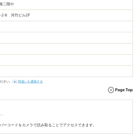
港二階や
2-8 河竹ビル2F
）
ださい。
間違いを通報する
…
バーコードをカメラで読み取ることでアクセスできます。