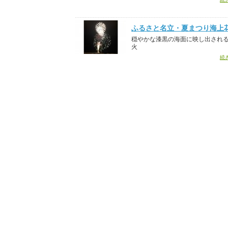
ふるさと名立・夏まつり海上
穏やかな漆黒の海面に映し出され
火
続