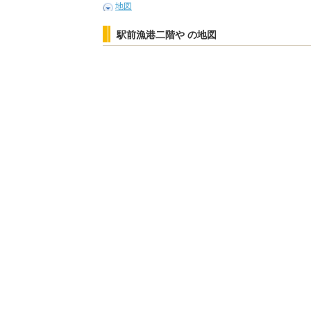
地図
駅前漁港二階や の地図