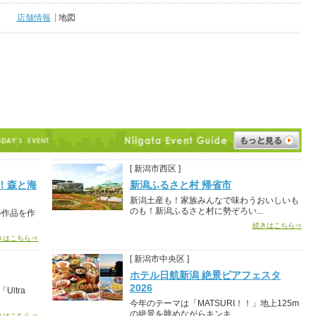
店舗情報
地図
[ 新潟市西区 ]
！森と海
新潟ふるさと村 帰省市
新潟土産も！家族みんなで味わうおいしいも
のも！新潟ふるさと村に勢ぞろい...
ル作品を作
続きはこちら⇒
きはこちら⇒
[ 新潟市中央区 ]
ホテル日航新潟 絶景ビアフェスタ
2026
ltra
今年のテーマは「MATSURI！！」地上125m
の絶景を眺めながらキンキ...
きはこちら⇒