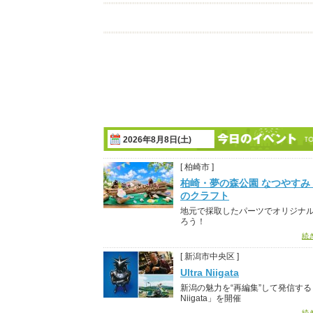
2026年8月8日(土)
[ 柏崎市 ]
柏崎・夢の森公園 なつやすみ
のクラフト
地元で採取したパーツでオリジナ
ろう！
続
[ 新潟市中央区 ]
Ultra Niigata
新潟の魅力を“再編集”して発信する「U
Niigata」を開催
続