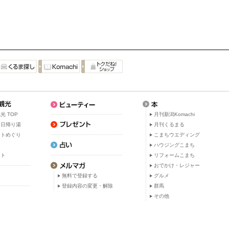
光 TOP
月刊新潟Komachi
・日帰り湯
月刊くるまる
ットめぐり
こまちウエディング
ト
ハウジングこまち
ット
リフォームこまち
おでかけ・レジャー
無料で登録する
グルメ
登録内容の変更・解除
群馬
その他