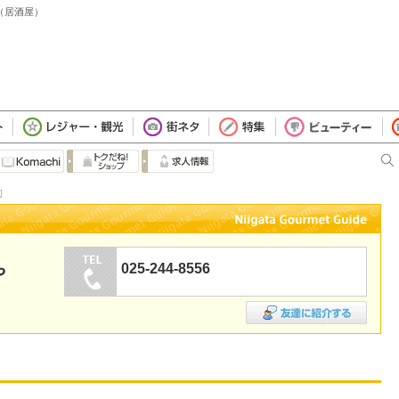
（居酒屋）
図
025-244-8556
や