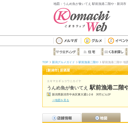
地図：うんめ魚が食いてえ 駅前漁港二階や - 新潟市
TOP
新潟グルメガイド
駅前漁港二階や
駅前漁港二階や 地
[新潟市] 居酒屋
エキマエギョコウニカイヤ
駅前漁港二階
うんめ魚が食いてえ
新潟県新潟市中央区東大通1-2-8 河竹ビル2F
⇒地図を見る