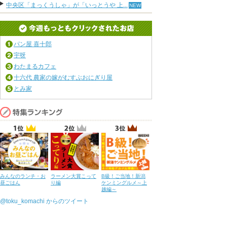
中央区「まっくうしゃ」が「いっとうや 上...
パン屋 喜十郎
宇呀
わたまるカフェ
十六代 農家の嫁がむすぶおにぎり屋
とみ家
みんなのランチ・お
ラーメン大賞こって
B級！ご当地！新潟
昼ごはん
り編
ケンミングルメ～上
越編～
@toku_komachi からのツイート