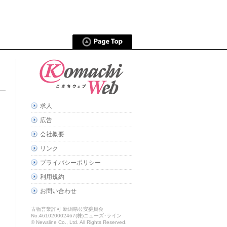
求人
広告
会社概要
リンク
プライバシーポリシー
利用規約
お問い合わせ
古物営業許可 新潟県公安委員会
No.461020002467(株)ニューズ･ライン
© Newsline Co., Ltd. All Rights Reserved.