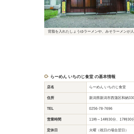
背脂を入れたしょうゆラーメンや、みそラーメンが人
らーめん いちのじ食堂 の基本情報
店名
らーめん いちのじ食堂
住所
新潟県新潟市西蒲区和納33
TEL
0256-78-7696
営業時間
11時～14時30分、17時30
定休日
火曜（祝日の場合翌日）