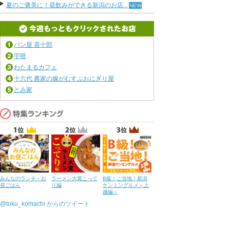
夏のご褒美に！昼飲みができる新潟のお店...
パン屋 喜十郎
宇呀
わたまるカフェ
十六代 農家の嫁がむすぶおにぎり屋
とみ家
みんなのランチ・お
ラーメン大賞こって
B級！ご当地！新潟
昼ごはん
り編
ケンミングルメ～上
越編～
@toku_komachi からのツイート