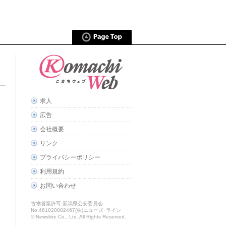
求人
広告
会社概要
リンク
プライバシーポリシー
利用規約
お問い合わせ
古物営業許可 新潟県公安委員会
No.461020002467(株)ニューズ･ライン
© Newsline Co., Ltd. All Rights Reserved.