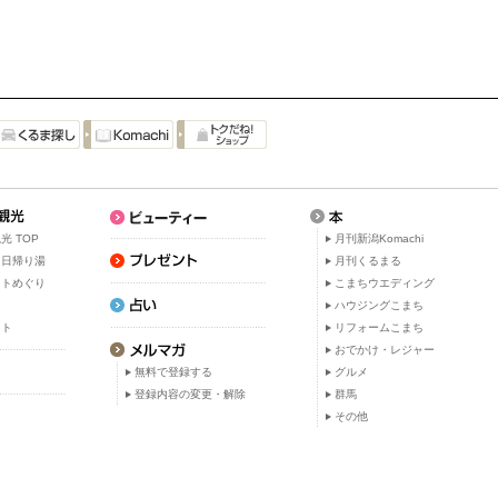
光 TOP
月刊新潟Komachi
・日帰り湯
月刊くるまる
ットめぐり
こまちウエディング
ト
ハウジングこまち
ット
リフォームこまち
おでかけ・レジャー
無料で登録する
グルメ
登録内容の変更・解除
群馬
その他