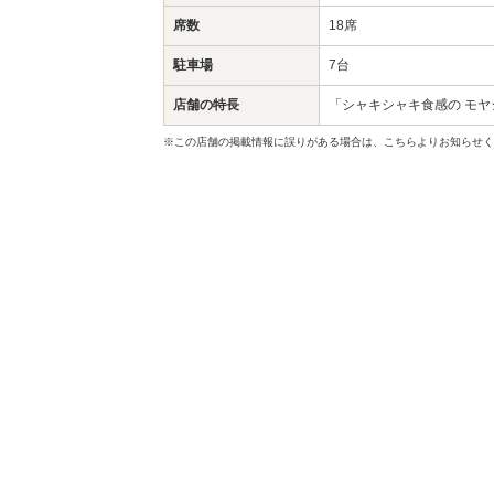
席数
18席
駐車場
7台
店舗の特長
「シャキシャキ食感の モ
※この店舗の掲載情報に誤りがある場合は、こちらよりお知らせく