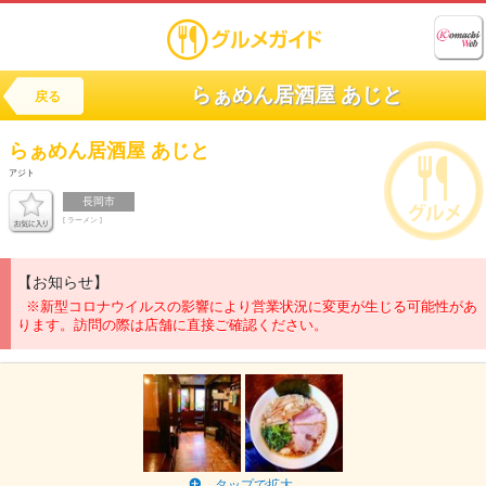
らぁめん居酒屋 あじと
戻る
らぁめん居酒屋
あじと
アジト
長岡市
[ ラーメン ]
【お知らせ】
※新型コロナウイルスの影響により営業状況に変更が生じる可能性があ
ります。訪問の際は店舗に直接ご確認ください。
タップで拡大