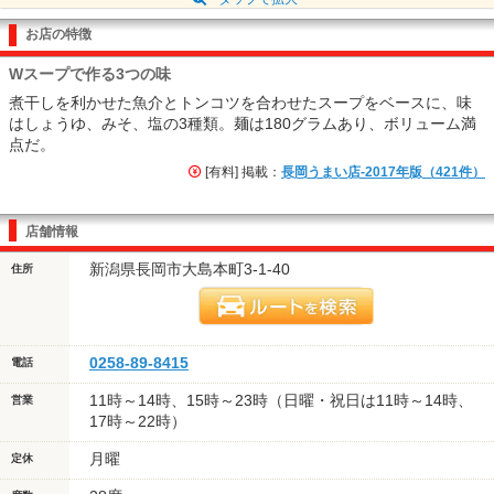
お店の特徴
Wスープで作る3つの味
煮干しを利かせた魚介とトンコツを合わせたスープをベースに、味
はしょうゆ、みそ、塩の3種類。麺は180グラムあり、ボリューム満
点だ。
[有料] 掲載：
長岡うまい店-2017年版（421件）
店舗情報
新潟県長岡市大島本町3-1-40
住所
0258-89-8415
電話
11時～14時、15時～23時（日曜・祝日は11時～14時、
営業
17時～22時）
月曜
定休