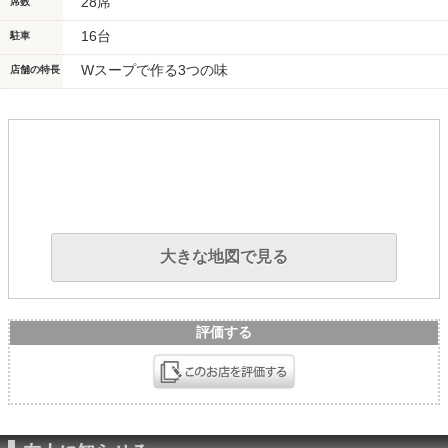
28席
席数
16台
駐車
Wスープで作る3つの味
店舗の特長
大きな地図で見る
評価する