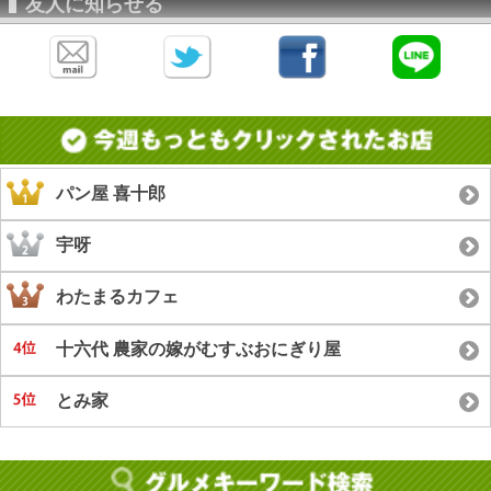
友人に知らせる
パン屋 喜十郎
宇呀
わたまるカフェ
十六代 農家の嫁がむすぶおにぎり屋
とみ家