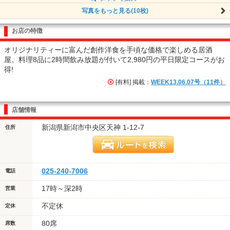
写真をもっと見る(10枚)
お店の特徴
オリジナリティーに富んだ創作洋食を手頃な価格で楽しめる居酒
屋。料理8品に2時間飲み放題が付いて2,980円の平日限定コースがお
得!
[有料] 掲載：
WEEK13.06.07号（11件）
店舗情報
新潟県新潟市中央区天神 1-12-7
住所
025-240-7006
電話
17時～深2時
営業
不定休
定休
80席
席数