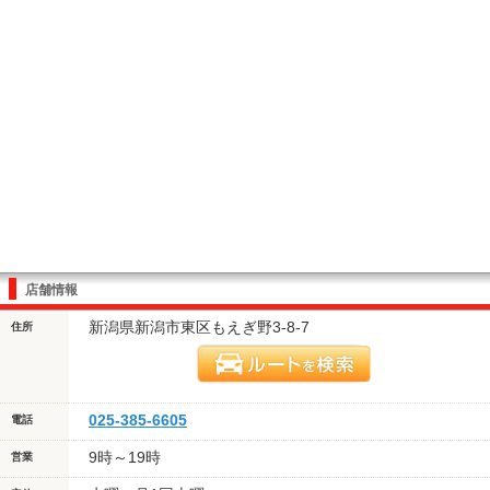
店舗情報
新潟県新潟市東区もえぎ野3-8-7
住所
025-385-6605
電話
9時～19時
営業