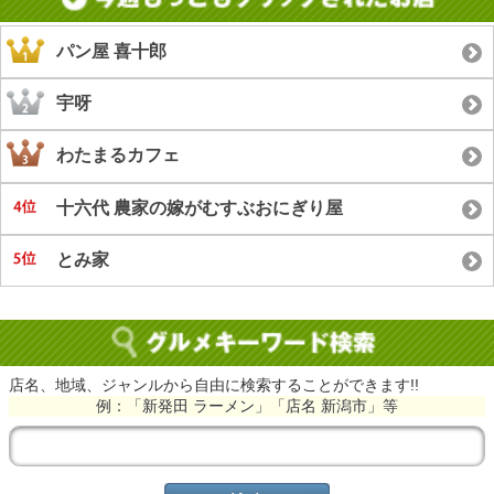
パン屋 喜十郎
宇呀
わたまるカフェ
十六代 農家の嫁がむすぶおにぎり屋
とみ家
店名、地域、ジャンルから自由に検索することができます!!
例：「新発田 ラーメン」「店名 新潟市」等