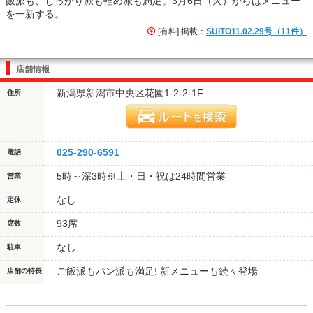
飯派も、しっかり派も軽め派も満足。3月6日（火）からはメニュー
を一新する。
[有料] 掲載：
SUITO11.02.29号（11件）
店舗情報
新潟県新潟市中央区花園1-2-2-1F
住所
025-290-6591
電話
5時～深3時※土・日・祝は24時間営業
営業
なし
定休
93席
席数
なし
駐車
ご飯派もパン派も満足! 新メニューも続々登場
店舗の特長