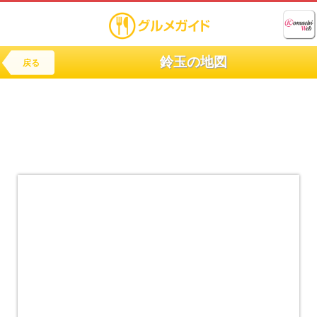
鈴玉の地図
戻る