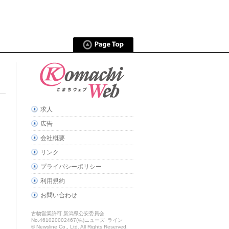
求人
広告
会社概要
リンク
プライバシーポリシー
利用規約
お問い合わせ
古物営業許可 新潟県公安委員会
No.461020002467(株)ニューズ･ライン
© Newsline Co., Ltd. All Rights Reserved.