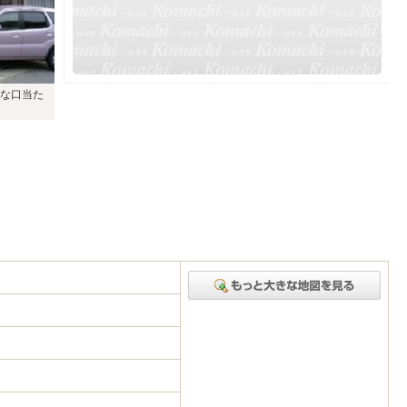
な口当た
5