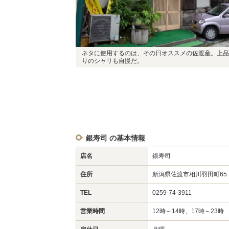
ネタに使用するのは、その日オススメの佐渡産。上品
りのシャリも自慢だ。
銀寿司 の基本情報
店名
銀寿司
住所
新潟県佐渡市相川羽田町6
TEL
0259-74-3911
営業時間
12時～14時、17時～23時