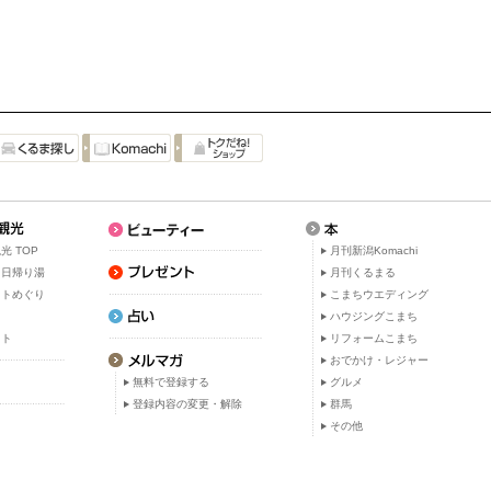
光 TOP
月刊新潟Komachi
・日帰り湯
月刊くるまる
ットめぐり
こまちウエディング
ト
ハウジングこまち
ット
リフォームこまち
おでかけ・レジャー
無料で登録する
グルメ
登録内容の変更・解除
群馬
その他