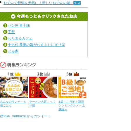
おでんで新潟を元気に！新しいおでんの魅...
パン屋 喜十郎
宇呀
わたまるカフェ
十六代 農家の嫁がむすぶおにぎり屋
とみ家
みんなのランチ・お
ラーメン大賞こって
B級！ご当地！新潟
昼ごはん
り編
ケンミングルメ～上
越編～
@toku_komachi からのツイート