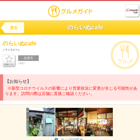
のらいぬcafe
戻る
のらいぬcafe
ノライヌカフェ
佐渡市
[ 喫茶 ]
【お知らせ】
※新型コロナウイルスの影響により営業状況に変更が生じる可能性があ
ります。訪問の際は店舗に直接ご確認ください。
タップで拡大