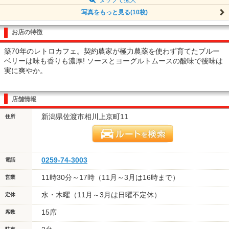
写真をもっと見る(10枚)
お店の特徴
築70年のレトロカフェ。契約農家が極力農薬を使わず育てたブルー
ベリーは味も香りも濃厚! ソースとヨーグルトムースの酸味で後味は
実に爽やか。
店舗情報
新潟県佐渡市相川上京町11
住所
0259-74-3003
電話
11時30分～17時（11月～3月は16時まで）
営業
水・木曜（11月～3月は日曜不定休）
定休
15席
席数